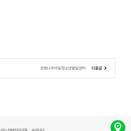
로뎀나무아동청소년발달센터
다음글
91-18815
|
대표 : 송미숙
|