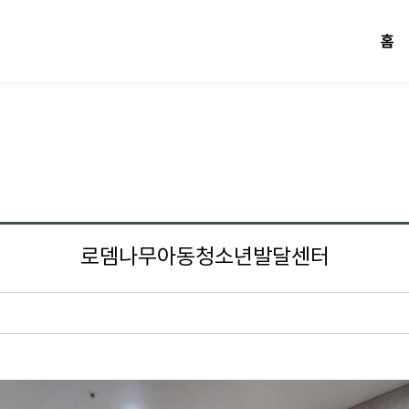
홈
로뎀나무아동청소년발달센터