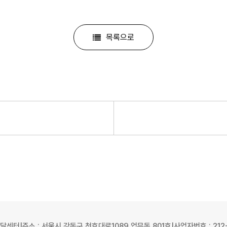
목록으로
발달센터
|
주소 : 서울시 강동구 천호대로1089 업무동 801호
|
사업자번호 : 212-