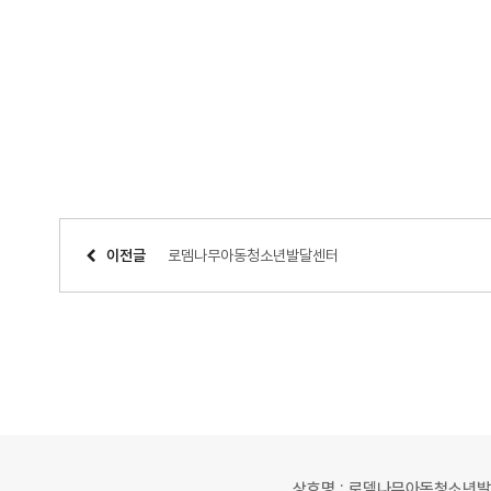
이전글
로뎀나무아동청소년발달센터
상호명 : 로뎀나무아동청소년